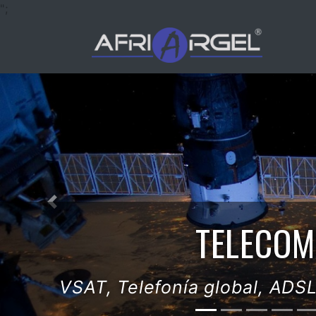
";
Previous
SECTOR
Maquinaria industrial, materias
indus