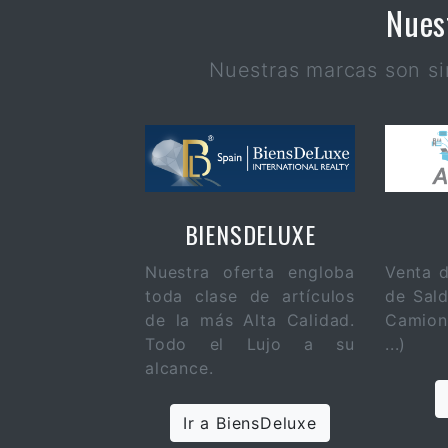
Nues
Nuestras marcas son s
BIENSDELUXE
Nuestra oferta engloba
Venta d
toda clase de artículos
de Sald
de la más Alta Calidad.
Camion
Todo el Lujo a su
...)
alcance.
Ir a BiensDeluxe